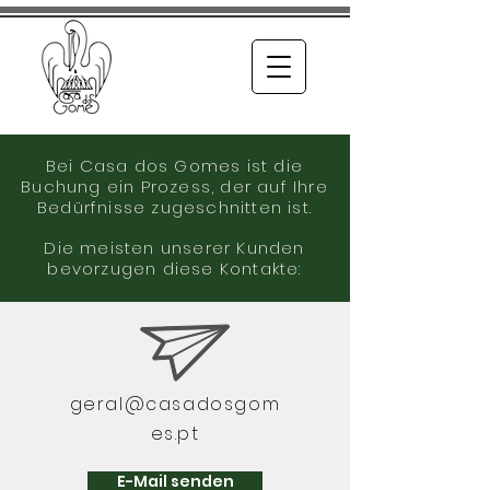
Bei Casa dos Gomes ist die
Buchung ein Prozess, der auf Ihre
Bedürfnisse zugeschnitten ist.
Die meisten unserer Kunden
bevorzugen diese Kontakte:
geral@casadosgom
es.pt
E-Mail senden