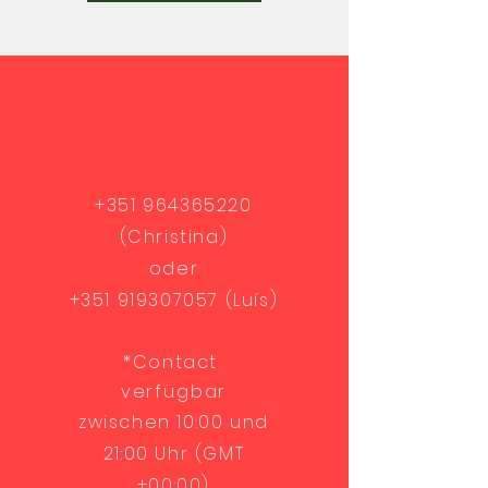
+351 964365220
(Christina)
oder
+351 919307057
(Luís)
*Contact
verfügbar
zwischen 10:00 und
21:00 Uhr (GMT
+00:00)