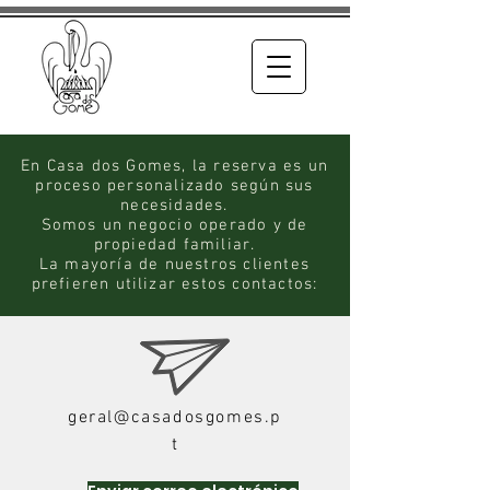
En Casa dos Gomes, la reserva es un
proceso personalizado según sus
necesidades.
Somos un negocio operado y de
propiedad familiar.
La mayoría de nuestros clientes
prefieren utilizar estos contactos:
geral@casadosgomes.p
t