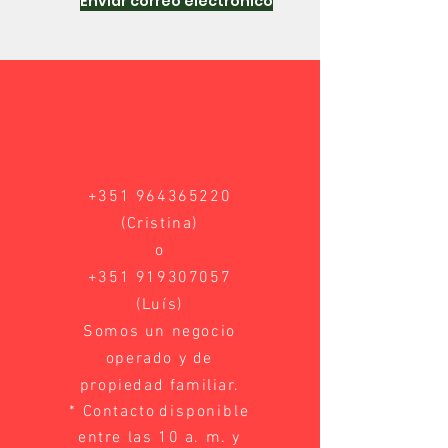
Enviar correo electrónico
+351 964365220
(Cristina)
o
+351 919307057
(Luís)
Somos un negocio
operado y de
propiedad familiar.
* Contacto
disponible
entre las 10 a. m. y