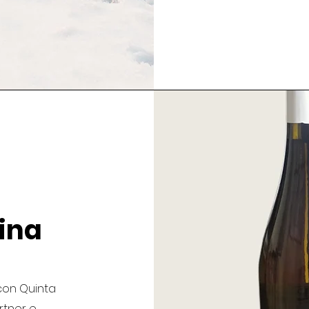
tina
con Quinta
rtner e