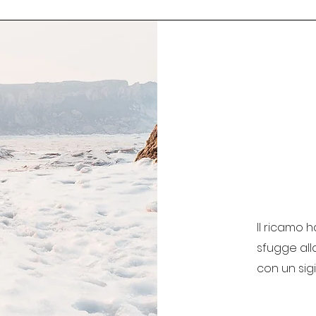
Il ricamo 
sfugge all
con un sigi