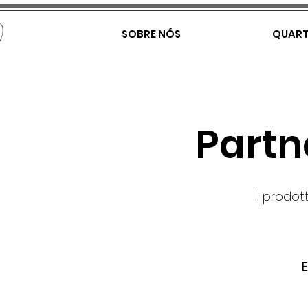
SOBRE NÓS
QUAR
Partn
I prodott
E