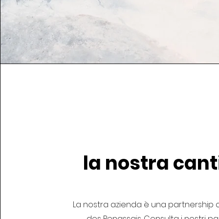
la nostra can
La nostra azienda è una partnership 
dos Penassais. Consulta i nostri pa